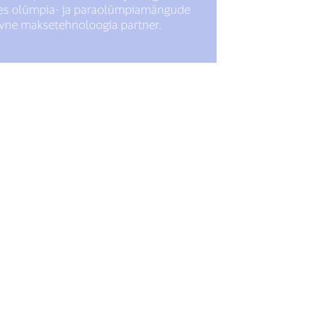
les olümpia- ja paraolümpiamängude
ivne maksetehnoloogia partner.