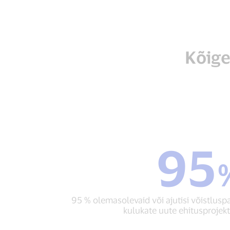
Kõige
95
95
%
95
%
olemaso
95 % olemasolevaid või ajutisi võistluspai
või
kulukate uute ehitusprojek
ajutisi
võistlus