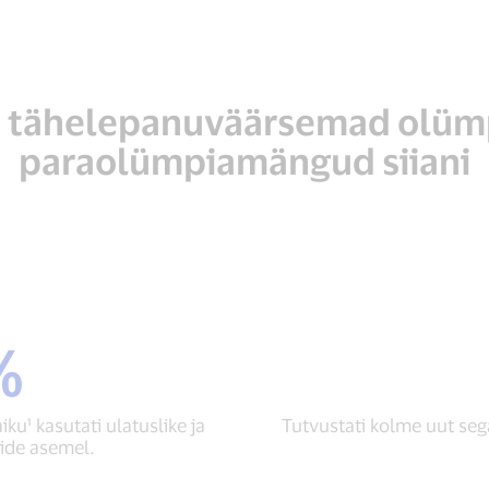
 tähelepanuväärsemad olümp
paraolümpiamängud siiani
%
levaid
ku¹ kasutati ulatuslike ja
Tutvustati kolme uut seg
tide asemel.
paiku¹