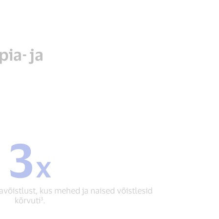
ia- ja
3
3
x
x
Tutvustati
kolme
uut
avõistlust, kus mehed ja naised võistlesid
segavõistlust,
kõrvuti³.
kus
mehed