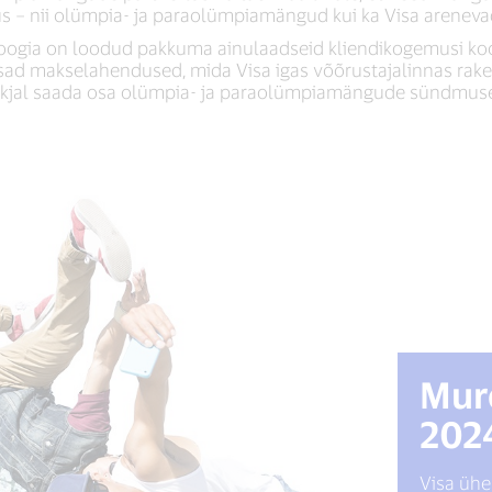
 – nii olümpia- ja paraolümpiamängud kui ka Visa areneva
ogia on loodud pakkuma ainulaadseid kliendikogemusi koo
d makselahendused, mida Visa igas võõrustajalinnas raken
ikjal saada osa olümpia- ja paraolümpiamängude sündmuse
Murd
202
Visa ühe