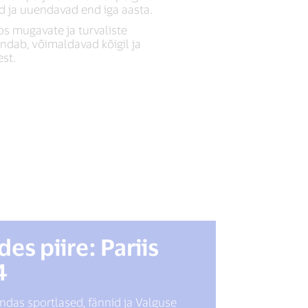
d ja uuendavad end iga aasta.
s mugavate ja turvaliste
dab, võimaldavad kõigil ja
st.
es piire: Pariis
4
ndas sportlased, fännid ja Valguse