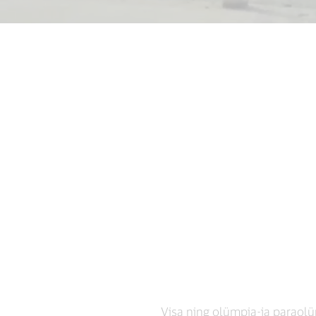
Visa ning olümpia-ja paraol