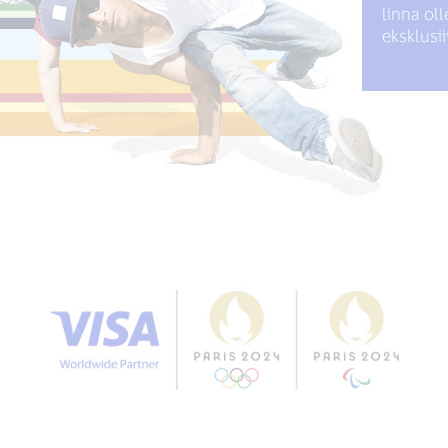
linna ol
eksklusi