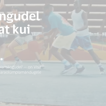
ngudel
at kui
.
piamängudel¹ — on Visa
 paraolümpiamändugele