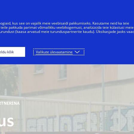
Skip to Content
Üksikisikud
Kogukond
ogiaid, kus see on vajalik meie veebisaidi pakkumiseks. Kasutame neid ka teie
 teile pakkuda parimat võimalikku veebikogemust, analüüsida teie külastusi meie
 turundust (kaasa arvatud meie turunduspartnerite kaudu). Üksikasjade jaoks vaa
olümpia mängude partnerlus
Meie pärand
Mi
ldu kõik
Valikute ülevaatamine
RTNERINA
us