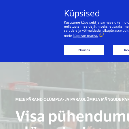
Küpsised
Kasutame küpsiseid ja sarnaseid tehnolo
eelistuste meeldejätmiseks, et saaksime
saitidele ja võimaldada isikupärastatud
meie
küpsiste teatist.
Olümpia- ja para
Nõustu
Kee
MEIE PÄRAND OLÜMPIA- JA PARAOLÜMPIA MÄNGUDE PA
Visa pühendum