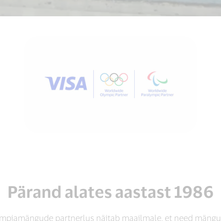
Pärand alates aastast 1986
ümpiamängude partnerlus näitab maailmale, et need mängud