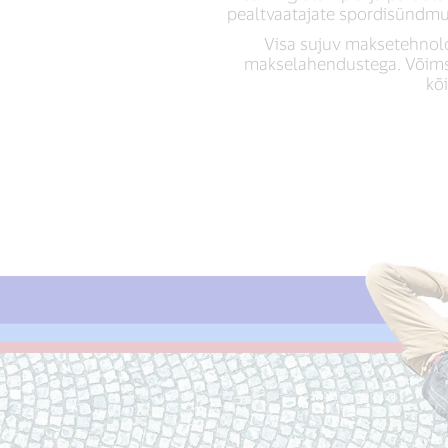
pealtvaatajate spordisündmus
Visa sujuv maksetehnolo
makselahendustega. Võimsa
kõ