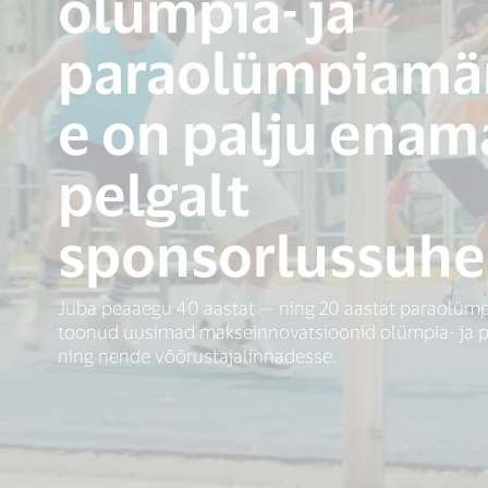
olümpia- ja
paraolümpiamä
e on palju enam
pelgalt
sponsorlussuhe
Juba peaaegu 40 aastat — ning 20 aastat paraolüm
toonud uusimad makseinnovatsioonid olümpia- ja
ning nende võõrustajalinnadesse.